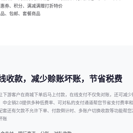
优惠券、积分、满减满赠打折特价
赠品、包邮、套餐商品
线收款，减少赊账坏账，节省税费
让下游客户在商城下单后马上付款，在线支付不仅免对账，还可减少
。中企销2.0提供多种低费率、可对私的支付通道帮您节省支付费率
配套还有欠款不允许下单、付款倒计时、多账户切换收款等功能帮您
坏账