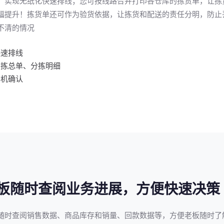
，实现无纸化快速排线；您可按线路合并打印各仓库的拣货单，让拣
幅提升！拣货单还可作为验货依据，让拣货和配送的责任分明，防止
不清的情况
快速排线
分拣总单、分拣明细
司机确认
板随时查阅业务进展，方便快速决策
随时查阅销售数据、商品库存和销量、回款数据等，方便老板随时了