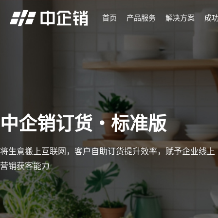
首页
产品服务
解决方案
成
中企销订货・标准版
将生意搬上互联网，客户自助订货提升效率，赋予企业线上
营销获客能力