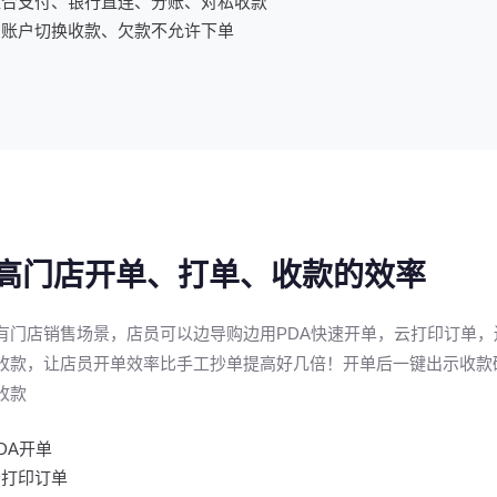
聚合支付、银行直连、分账、对私收款
多账户切换收款、欠款不允许下单
高门店开单、打单、收款的效率
有门店销售场景，店员可以边导购边用PDA快速开单，云打印订单，
收款，让店员开单效率比手工抄单提高好几倍！开单后一键出示收款
收款
DA开单
云打印订单