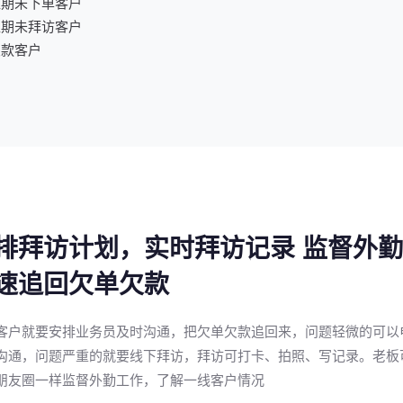
超期未下单客户
超期未拜访客户
欠款客户
排拜访计划，实时拜访记录 监督外
速追回欠单欠款
客户就要安排业务员及时沟通，把欠单欠款追回来，问题轻微的可以
沟通，问题严重的就要线下拜访，拜访可打卡、拍照、写记录。老板
朋友圈一样监督外勤工作，了解一线客户情况