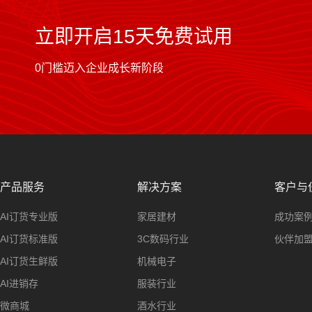
立即开启15天免费试用
0门槛迈入企业成长新阶段
产品服务
解决方案
客户与
AI订货专业版
家居建材
成功案
AI订货标准版
3C数码行业
伙伴加
AI订货生鲜版
机械电子
AI进销存
服装行业
微商城
酒水行业