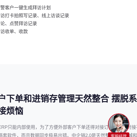
预警客户一键生成拜访计划
拜访打卡拍照写记录、线上访谈记录
评论、点赞拜访记录
拜访收单、收款
户下单和进销存管理天然整合 摆脱
接烦恼
ERP只能内部使用，为了方便外部客户下单还得对接订货商城，对接
两套软件，而且数据同步极易出错。中企销2.0是天然整合订货商城
客服经理