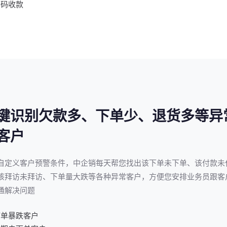
扫码收款
键识别欠款多、下单少、退货多等异
客户
自定义客户预警条件，中企销每天帮您找出该下单未下单、该付款未
该拜访未拜访、下单量大跌等各种异常客户，方便您安排业务员跟客
通解决问题
订单暴跌客户