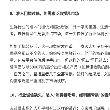
9
、准入门槛过低，伪需求泛滥搅乱市场
生鲜行业的准入门槛低到超出想象：开一家淘宝店、注册
者，靠低价恶性竞争抢占市场，进一步拉低了行业盈利水
智能手机普及后，这一现象愈发严重
——
身边大批没有任
果品名都认不全的人，纷纷投身生鲜行业。他们的核心目
量、包装平台估值后转手出售。但这样的
“
风口
”
早已过去
曾有团队以
6000
万的高价出售相关产品（如腾讯收购的刷
一百万之间，且接盘者几乎全部亏损。最终的结果是，入
伪需求泛滥严重搅乱了市场秩序。
10
、行业诚信缺失，陷入
“
消费者吃亏、经销商亏损
”
的困
去过菜市场的人几乎都有过这样的遭遇：商家短斤缺两、