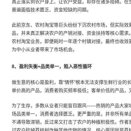
真正落实到农户身上、让农户受益，却存在诸多阻碍。在
普遍面临技术匮乏、资金短缺的问题。
此前京东、农村淘宝等巨头纷纷下沉农村市场，但实际效
品，并未真正解决农户的产销对接、资金扶持等核心需求
农村淘宝业务，即便耗时一年逐个村镇对接，最终也收效
为中小从业者带来了市场机会。
8
、盈利失衡
+
品类单一，陷入恶性循环
做生意的核心是盈利，靠
“
情怀
”
根本无法支撑生鲜行业的
单价高的产品，消费者购买频率极低；客单价低的产品，
为了生存，多数从业者只能盲目跟风
——
热销的产品大家
场品类单一，消费者选择匮乏。更严重的是，并非所有单
不通导致滞销，反过来又打击了农户的种植积极性。作者
过农户砍掉荔枝树改种其他作物的情况，核心原因就是荔