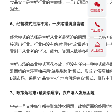
食品安全是生鲜行业的生命线，一旦出现重大安全事故，
淘汰。
微信咨询
6
、经营模式摇摆不定，一步踏错满盘皆输
电话咨询
经营模式的选择是生鲜从业者最紧迫的问题，一旦选错方
接退出行业。行业内没有绝对
“
最好
”
或
“
最差
”
的模式，同一
返回顶部
受制于从业者的学识、能力、资源人脉等多种因素。
生鲜市场的商业模式百花齐放，但没有任何一种模式能垄
雅丽姐的官溪蜜柚采用
“
单品品牌化
”
模式，形成了
“
买蜜柚
B
端市场，采用
“
产品集合
+
产地直供经销商
”
模式，赚取中
7
、政策落地难
+
融资渠道窄，农户陷入发展困境
中央一号文件每年都会聚焦涉农问题，政策层面始终围绕