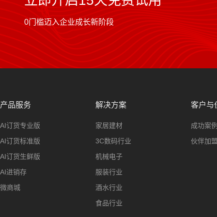
立即开启15天免费试用
0门槛迈入企业成长新阶段
产品服务
解决方案
客户与
AI订货专业版
家居建材
成功案
AI订货标准版
3C数码行业
伙伴加
AI订货生鲜版
机械电子
AI进销存
服装行业
微商城
酒水行业
食品行业