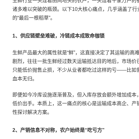
生鲜行业一头连着田间地头的农户，一头连着千家万户的
诸多难以突破的瓶颈。以下
10
大核心痛点，几乎涵盖了行
的
“
最后一根稻草
”
。
1
、供应链壁垒难破，冷链成本成致命枷锁
生鲜产品最大的属性就是
“
鲜
”
，这直接决定了其运输的高
剧烈，往往一批生鲜经过数天运输抵达目的地后，市场价
只能低价抛售止损，不少从业者都吃过这样的亏
——
比如
血本无归。
即便如今冷库设施逐渐普及，但入库存放会额外增加成本
低价出手。本质上，这一痛点的核心是运输成本高企、产
性探讨解决方案。
2
、产销信息不对称，农户始终是
“
吃亏方
”