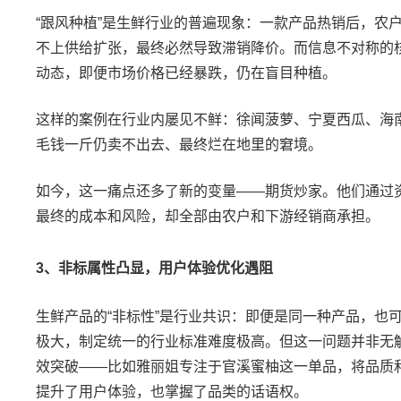
“
跟风种植
”
是生鲜行业的普遍现象：一款产品热销后，农
不上供给扩张，最终必然导致滞销降价。而信息不对称的
动态，即便市场价格已经暴跌，仍在盲目种植。
这样的案例在行业内屡见不鲜：徐闻菠萝、宁夏西瓜、海
毛钱一斤仍卖不出去、最终烂在地里的窘境。
如今，这一痛点还多了新的变量
——
期货炒家。他们通过
最终的成本和风险，却全部由农户和下游经销商承担。
3
、非标属性凸显，用户体验优化遇阻
生鲜产品的
“
非标性
”
是行业共识：即便是同一种产品，也
极大，制定统一的行业标准难度极高。但这一问题并非无
效突破
——
比如雅丽姐专注于官溪蜜柚这一单品，将品质
提升了用户体验，也掌握了品类的话语权。